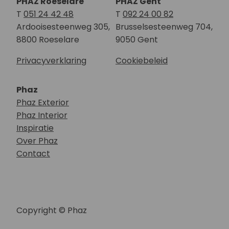
PHAZ Roeselare
PHAZ Gent
T
051 24 42 48
T
092 24 00 82
Ardooisesteenweg 305,
Brusselsesteenweg 704,
8800 Roeselare
9050 Gent
Privacyverklaring
Cookiebeleid
Phaz
Phaz Exterior
Phaz Interior
Inspiratie
Over Phaz
Contact
Copyright © Phaz