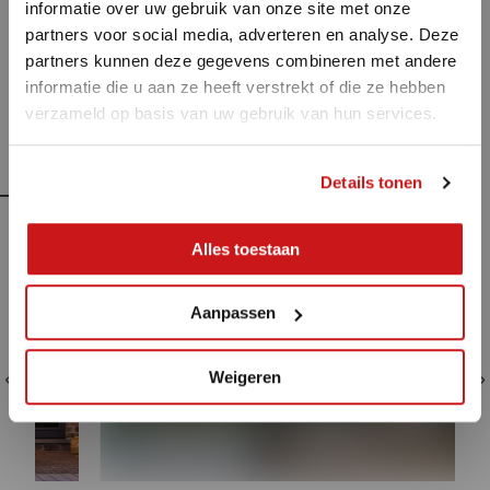
informatie over uw gebruik van onze site met onze
partners voor social media, adverteren en analyse. Deze
partners kunnen deze gegevens combineren met andere
Phaz summer break
informatie die u aan ze heeft verstrekt of die ze hebben
verzameld op basis van uw gebruik van hun services.
Inspiratiebeelden
Wij zijn met verlof tem zondag 9 augustus.
Details tonen
Vanaf maandag 10 augustus staan wij
opnieuw paraat.
Alles toestaan
Fijne zomer!
Aanpassen
Boek een afspraak in augustus
Weigeren