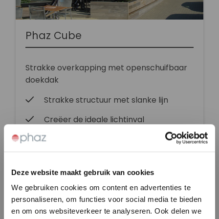
Phaz Cube
Strakke overkapping met openschuifbaar
doekdak
Strakke structuur met slanke lijn
Creëer de ideale lichtinval
Vrijstaand of aanbouw
Volledig openschuifbaar dak
Deze website maakt gebruik van cookies
We gebruiken cookies om content en advertenties te
personaliseren, om functies voor social media te bieden
Bekijk Phaz Cube
en om ons websiteverkeer te analyseren. Ook delen we